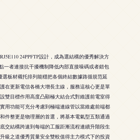
110 24PPFTP設計，成為選結構的優秀解決方
保節點一者連接抗干擾機制降低內部直接噪碼或者錯包
用優選板材襯托排列能穩把各個終結數據路循規范延
護在更新電信各橋大增長主線，服務這核心更是單
設雙目標作用高度凸顯極大結合式對維護前電室得
實用功能可充分考慮到極端連線管以當維處前端都
和件整更是物理層的首選，將基本電氣型五類通過
底交結構跨速到每端的工服距漸流程連續升階段生
升級之道優秀質量安全雙較值得主力模式下的投資