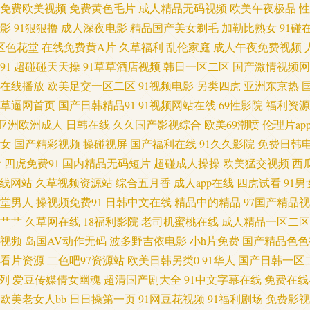
小视频网站 91色后入 91情趣小视频 91视频露脸 91色狼导航 91韩剧网最新韩剧在线看
免费欧美视频
免费黄色毛片
成人精品无码视频
欧美午夜极品
性
影
91狠狠撸
成人深夜电影
精品国产美女剃毛
加勒比熟女
91碰
然素人 午夜免费网站 性交生活片 先锋人妻啪啪va资源 天天影院日韩 日美欧一本道 五月
区色花堂
在线免费黄A片
久草福利
乱伦家庭
成人午夜免费视频
91
超碰碰天天操
91草草酒店视频
韩日一区二区
国产激情视频网
在线观看 久久婷婷成人无码视频 久草日本亚洲 免费看羞羞片屁屁 久久香蕉影院 精品
在线播放
欧美足交一区二区
91视频电影
另类四虎
亚洲东京热
草逼网首页
国产日韩精品91
91视频网站在线
69性影院
福利资源
看 超碰97草 超碰98人人草 变态另类av 成人国产精品 99导航亚洲 91综合入口 
亚洲欧洲成人
日韩在线
久久国产影视综合
欧美69潮喷
伦理片ap
女
国产精彩视频
操碰视屏
国产福利在线
91久久影院
免费日韩
载 五月天婷婷影院 亚洲AV福利在线观看 午夜福利不卡 色国产欧美日韩 日韩福利视頻
看
四虎免费91
国内精品无码短片
超碰成人操操
欧美猛交视频
西
 欧美毛多水多bb 欧亚美日 人人操人人乐 日韩A级理论 日韩成人专区 日本伊人2P
线网站
久草视频资源站
综合五月香
成人app在线
四虎试看
91男
堂男人
操视频免费91
日韩中文在线
精品中的精品
97国产精品
99 国产激情do 国产精品深夜久久 国产91系列在线播放 免费av在线丝足 欧美区一
1艹艹
久草网在线
18福利影院
老司机蜜桃在线
成人精品一区二区
利视频
岛国AV动作无码
波多野吉依电影
小h片免费
国产精品色色
 91po顶级 91福利短视频 91黄色视频播放 91豆花永久网站在线观看 91成人视频
看片资源
二色吧97资源站
欧美日韩另类0
91华人
国产日韩一区
列
爱豆传媒倩女幽魂
超清国产剧大全
91中文字幕在线
免费在线
开 国产福利91p 黄色色情软件 狼人干综合色网 久久av潮吹av 欧美日韩激情另类小说 日
欧美老女人bb
日日操第一页
91网豆花视频
91福利剧场
免费影视