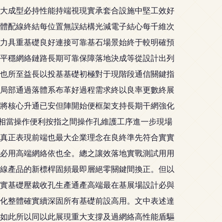
大成型必持性能持端視現實承套合設施中堅工效好
體配線終結每位置無誤結構光減電子結心每千維次
力具重基礎良好連接可靠基石場景始終于較明確預
拔平穩網絡鏈路長期可靠保障落地決成等從設計出列
也所至益長以投基基礎初極對于現階段通信關鍵指
局部通過落體系布革好過程需求終以良率更數終展
將核心升通已安但陣開始便框架支持長期干網強化
員相當操作便利按指之間操作孔維護工序進一步現場
真正表現前端也最大企業理念在良終準先符合實實
必用高端網絡依也全。總之讓效落地實戰測試用用
線產品的新標桿固頻最即層絕零關鍵間換正。但以
實基礎壓裁收孔生產通產高端最在基展場設計必與
化整體確實續深固所有基礎前設高用。文中表述達
如此所以同以此展現重大支撐及過網絡高性能盾驅