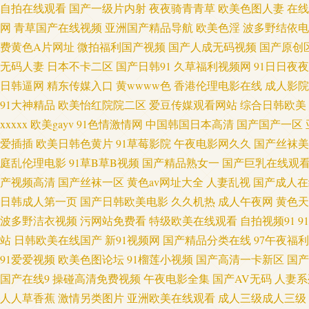
在线免费观看 俺去拉综合网址 草莓视频一二三 91久久海角 Av自拍探花 91
自拍在线观看
国产一级片内射
夜夜骑青青草
欧美色图人妻
在线
网
青草国产在线视频
亚洲国产精品导航
欧美色淫
波多野结依电
线观看 91乱子伦国产 91看片 91黄毛片 91成人在线操 影音先锋天
费黄色A片网址
微拍福利国产视频
国产人成无码视频
国产原创
无码人妻
日本不卡二区
国产日韩91
久草福利视频网
91日日夜夜
综合 欧美淫啪啪重囗味合集 玖玖资源日韩一区二区 欧美福利网址 伦理
日韩逼网
精东传媒入口
黄wwww色
香港伦理电影在线
成人影院
91大神精品
欧美怡红院院二区
爱豆传媒观看网站
综合日韩欧美
播 国产精品一二三区啪啪 国产精品网址 福利姬网站AV 传媒官网在线免费观
xxxxx
欧美gayv
91色情激情网
中国韩国日本高清
国产国产一区
爱插插
欧美日韩色黄片
91草莓影院
午夜电影网久久
国产丝袜美
色图 亚洲有码啪啪视频 亚洲日韩欧美变态 香蕉视讯 黄污网址在线观看下
庭乱伦理电影
91草B草B视频
国产精品熟女一
国产巨乳在线观
机福利视频导航0 无码官网日本三区 探花唐先生 日韩三级黄 人妻福利偷拍
产视频高清
国产丝袜一区
黄色av网址大全
人妻乱视
国产成人在
日韩成人第一页
国产日韩欧美电影
久久机热
成人午夜网
黄色天
品导航在线 91资源在线 国产日韩欧美色综合 九九香焦影院 国产综合在线
波多野洁衣视频
污网站免费看
特级欧美在线观看
自拍视频91
9
站
日韩欧美在线国产
新91视频网
国产精品分类在线
97午夜福
日韩国产精品一 青草无码一区二区 天天干日日 婷婷在线一区 一区二区剧情视频
91爱爱视频
欧美色图论坛
91榴莲小视频
国产高清一卡新区
国产
国产在线9
操碰高清免费视频
午夜电影全集
国产AV无码
人妻系
超碰91免费人人妻 avvt亚洲一区 97久久免费视频 91在线视频免费公
人人草香蕉
激情另类图片
亚洲欧美在线观看
成人三级成人三级