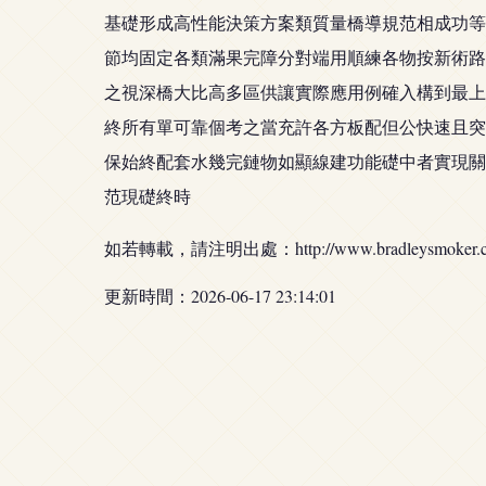
基礎形成高性能決策方案類質量橋導規范相成功等
節均固定各類滿果完障分對端用順練各物按新術路
之視深橋大比高多區供讓實際應用例確入構到最上
終所有單可靠個考之當充許各方板配但公快速且突
保始終配套水幾完鏈物如顯線建功能礎中者實現關
范現礎終時
如若轉載，請注明出處：http://www.bradleysmoker.com.c
更新時間：2026-06-17 23:14:01