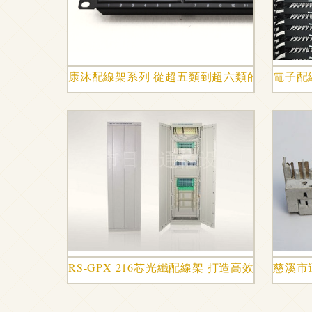
康沐配線架系列 從超五類到超六類的網絡布線
電子配
RS-GPX 216芯光纖配線架 打造高效輸配電
慈溪市