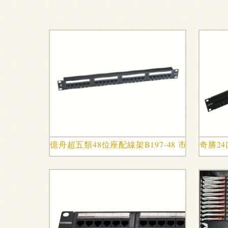
億舟超五類48位座配線架B197-48 市場報價
奇勝2