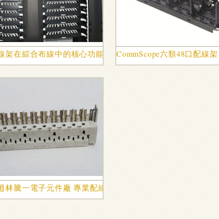
解決方案
線架在綜合布線中的核心功能解析
CommScope六類48口
網絡的核心設備
逍林騰一電子元件廠 專業配線架生產方案與價值分析