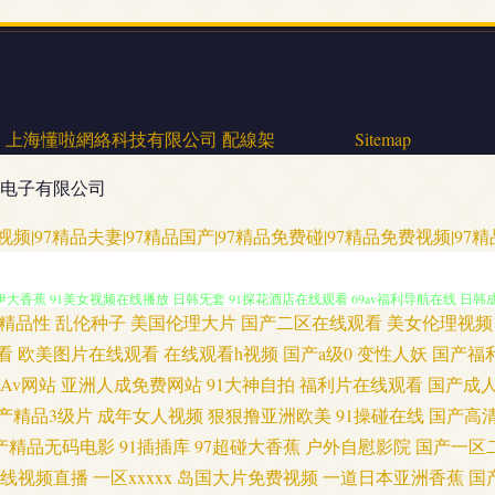
科創中心）
架
上海懂啦網絡科技有限公司
配線架
版權所有
Sitemap
电子有限公司
 成人cc91www 大香蕉在线看91视频 操逼福利网 俺去的综合网站 国产精品拍 亚洲强奸a
品视频|97精品夫妻|97精品国产|97精品免费碰|97精品免费视频|9
香蕉 91美女视频在线播放 日韩旡套 91探花酒店在线观看 69av福利导航在线 日韩
精品性
乱伦种子
美国伦理大片
国产二区在线观看
美女伦理视频
5色色 性爱短视频 91视频欧美 激情文学久久网 国产传媒第37页 丁香色图五月 A片小福利
看
欧美图片在线观看
在线观看h视频
国产a级0
变性人妖
国产福
Av网站
亚洲人成免费网站
91大神自拍
福利片在线观看
国产成
AV 人妻黄址 男人的天堂91 黄污网站 国产主播露脸自撸 东京热AV导航久久 福利
产精品3级片
成年女人视频
狠狠撸亚洲欧美
91操碰在线
国产高
产精品无码电影
91插插库
97超碰大香蕉
户外自慰影院
国产一区
站 亚洲区少妇婷婷 亚洲导航 少妇人妻久久 少妇激情导航大全 日本TV 欧美特黄特色免费
线视频直播
一区xxxxx
岛国大片免费视频
一道日本亚洲香蕉
国