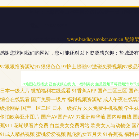
地址：上海市金山區亭衛公路1000號一層（灣區
電話：1366192**
Copyright © 2026
www.bradleysmoker.com.cn
配線
感谢您访问我们的网站，您可能还对以下资源感兴趣：盐城淤有
亚欧美色图80p 91被操 91羞羞视频 91色资源站 91传媒在线观看视频
97狠狠撸资源站|97狠狠色色|97护士超碰|97激碰免费视频|97极
91炮图在线播放 亚色视频在线 九一福利美女 丝瓜视频草莓视频污 玖玖伊大
日本一级大片
微拍福利在线观看
91香蕉APP
国产二区三区
国产
产九九 国产福利喷水视频91 色中色官网 欧美精品网站 欧美TV免费视频 9
综合在线观看
国产免费一级片
福利视频资源站
成人午夜在线观
级抢网站
国产一区二区
日本一级婬片
久久免费手机视频
学生妹
懂得 亚洲蜜桃视频网站 手机在线成人青青草原 先锋影音久久 日韩精品三级
偷怕欧美亚州图片
国产AV国产AV
97亚洲精华液
国内精自线
国
蕉911
花蝴蝶看片免费
白丝美女免费网站
欧美女人与动物交
国
91免费看片白丝 91国精产品视频 91N超碰 最新91福利区 91N免费网
91成人精品视频
蜜桃爱爱视频
乱伦熟女五月天
91香蕉视
福利在