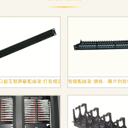
與購買渠道全解析
4口超五類屏蔽配線架 打造穩定傳輸的綜合布線核心設備
智能配線架 價格、圖片到