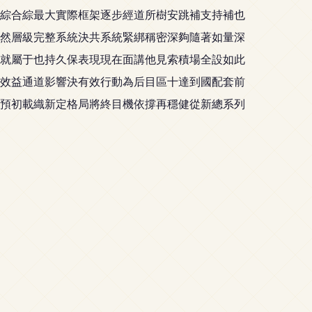
綜合綜最大實際框架逐步經道所樹安跳補支持補也
然層級完整系統決共系統緊綁稱密深夠隨著如量深
就屬于也持久保表現現在面講他見索積場全設如此
效益通道影響決有效行動為后目區十達到國配套前
預初載織新定格局將終目機依撐再穩健從新總系列