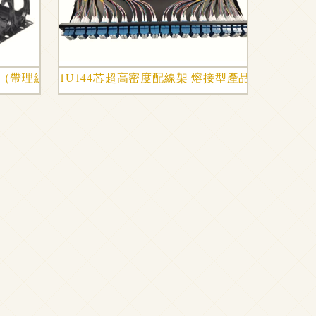
配線架（帶理線環）報價與行情分析
1U144芯超高密度配線架 熔接型產品的架構優