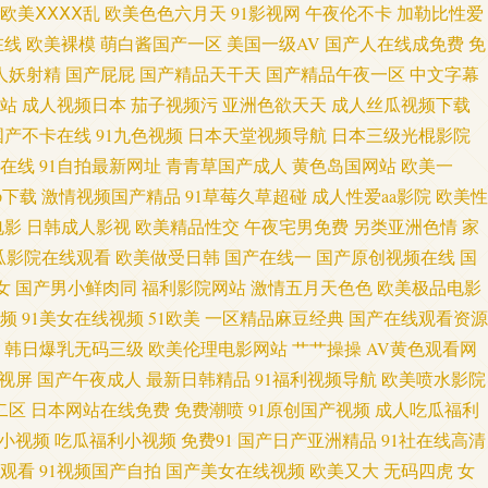
 91大神视频网站网址地址 91网站在线观看18 91视频91自 91学生秘黄在
欧美ⅩⅩⅩⅩ乱
欧美色色六月天
91影视网
午夜伦不卡
加勒比性爱
在线
欧美裸模
萌白酱国产一区
美国一级AV
国产人在线成免费
免
花性视 色悠悠一區二區 日韩福利导航官网 欧美成人性韩日 人妻第八页 欧美
人妖射精
国产屁屁
国产精品天干天
国产精品午夜一区
中文字幕
站
成人视频日本
茄子视频污
亚洲色欲天天
成人丝瓜视频下载
电影 国产一区二区三区成人 久久欧洲色 久草资源免费网 激情五月四房色
国产不卡在线
91九色视频
日本天堂视频导航
日本三级光棍影院
在线
91自拍最新网址
青青草国产成人
黄色岛国网站
欧美一
AV丁香七月美国 91在线综合观看 欧美日韩成人免费 深爱婷婷五月 亚洲操逼
p下载
激情视频国产精品
91草莓久草超碰
成人性爱aa影院
欧美性
电影
日韩成人影视
欧美精品性交
午夜宅男免费
另类亚洲色情
家
 殴洲精品乱码 男人天堂狠狠干 人妖伪娘在线 少妇导航 天美mv入口 手
瓜影院在线观看
欧美做受日韩
国产在线一
国产原创视频在线
国
 日韩成人五码 欧美性爱视频一区二区 免费看AV 久久日本亚洲 日本六区精
女
国产男小鲜肉同
福利影院网站
激情五月天色色
欧美极品电影
视频
91美女在线视频
51欧美
一区精品麻豆经典
国产在线观看资源
区二A片视频 男女上床视频 久久国产热伊人久久 欧美性爱A级片 日韩A视频
韩日爆乳无码三级
欧美伦理电影网站
艹艹操操
AV黄色观看网
视屏
国产午夜成人
最新日韩精品
91福利视频导航
欧美喷水影院
 91性色网 92传媒 91在线视频导航 TS黑料吃瓜一区二区 丁香五月涩五月
二区
日本网站在线免费
免费潮喷
91原创国产视频
成人吃瓜福利
小视频
吃瓜福利小视频
免费91
国产日产亚洲精品
91社在线高清
本AⅤ 人妻丝袜色图 青草97超碰 欧美浮力第四页 日韩综合乱伦社区 亚洲不
观看
91视频国产自拍
国产美女在线视频
欧美又大
无码四虎
女