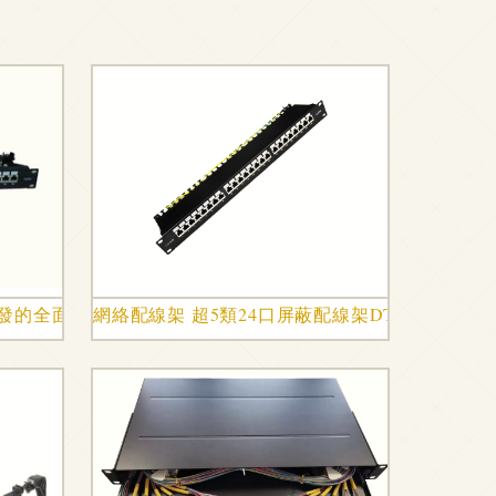
批發的全面指南
網絡配線架 超5類24口屏蔽配線架DT2804的應