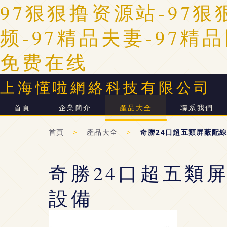
97狠狠撸资源站-97狠
频-97精品夫妻-97精
免费在线
上海懂啦網絡科技有限公司
首頁
企業簡介
產品大全
聯系我們
首頁
>
產品大全
>
奇勝24口超五類屏蔽配
奇勝24口超五類
設備